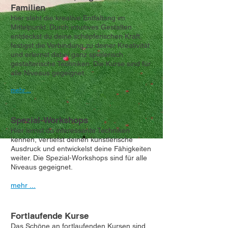
Familien
Hier steht die kreative Entfaltung im
Mittelpunkt. Durch intuitives Gestalten
entdeckst du deine schöpferischen Kraft,
festigst die Verbindung zu deiner Kreativität
und erlernst dabei ganz spielerisch
gestalterische Techniken. Die Kurse sind für
alle Niveaus gegeignet.
mehr ...
Spezial-Workshops
Hier lernst du interessante Techniken
kennen, vertiefst deinen künstlerische
Ausdruck und entwickelst deine Fähigkeiten
weiter. Die Spezial-Workshops sind für alle
Niveaus gegeignet.
mehr ...
Fortlaufende Kurse
Das Schöne an fortlaufenden Kursen sind